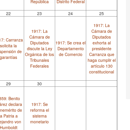
República
Distrito Federal
22
23
24
25
1917: La
1917: La
Cámara de
Cámara de
Diputados
17: Carranza
Diputados
1917: Se crea el
exhorta al
solicita la
discute la Ley
Departamento
presidente
spensión de
Orgánica de los
de Comercio
Carranza que
garantías
Tribunales
haga cumplir el
Federales
artículo 130
constitucional
29
30
859: Benito
árez declara
1917: Se
nemérito de
reforma el
la Patria a
sistema
ejandro von
monetario
Humboldt