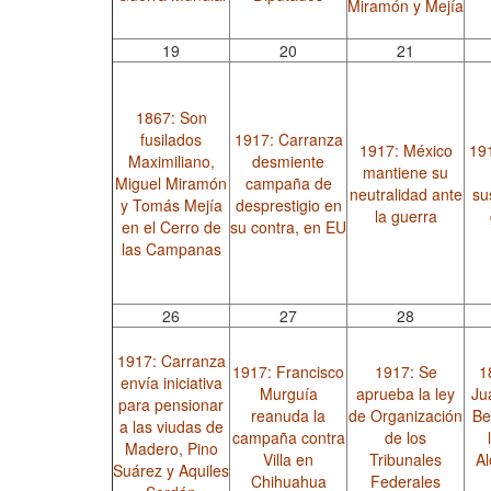
Miramón y Mejía
19
20
21
1867: Son
fusilados
1917: Carranza
1917: México
19
Maximiliano,
desmiente
mantiene su
Miguel Miramón
campaña de
neutralidad ante
su
y Tomás Mejía
desprestigio en
la guerra
en el Cerro de
su contra, en EU
las Campanas
26
27
28
1917: Carranza
1917: Francisco
1917: Se
1
envía iniciativa
Murguía
aprueba la ley
Ju
para pensionar
reanuda la
de Organización
Be
a las viudas de
campaña contra
de los
Madero, Pino
Villa en
Tribunales
Al
Suárez y Aquiles
Chihuahua
Federales