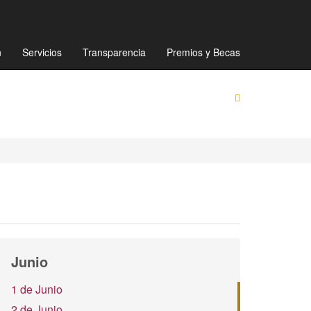
Mapa de sitio
Directorio
Preguntas Frecuentes
n
Servicios
Transparencia
Premios y Becas
Junio
1 de Junio
2 de Junio