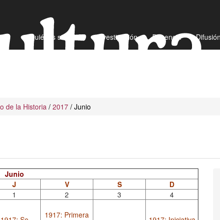
¿Quiénes somos?
Investigación
Docencia
Difusió
io de la Historia
/
2017
/ Junio
Junio
J
V
S
D
1
2
3
4
1917: Primera
1917: Se
1917: Iniciativa