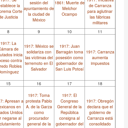
sesión del
1861: Muerte de
establece la
de Carranza
ayuntamiento de
Melchor
prema Corte
para aglutinar
la ciudad de
Ocampo
de Justicia
las fábricas
México
militares
8
9
10
11
1917: La
1917: México se
1917: Juan
Cámara de
solidariza con
Barragán toma
1917: Carranza
utados inicia
las víctimas del
posesión como
aumenta
oceso contra
terremoto en El
gobernador de
impuestos
fredo Robles
Salvador
San Luis Potosí
Domínguez
15
16
17
18
1917: Toma
1917: El
7: Apresan a
protesta Pablo
Congreso
1917: Obregón
xicanos en
A. de la Garza
General de la
declara que el
tados Unidos
como
República
gobierno de
r negarse al
procurador
consigna al
Carranza está
clutamiento
general de la
gobernador del
consolidado