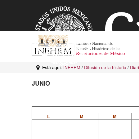
Está aquí:
INEHRM
/
Difusión de la historia
/
Diar
JUNIO
L
M
M