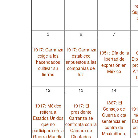
r
Su
5
6
7
1917: Carranza
1917: Carranza
1951: Día de la
exige a los
establece
libertad de
Dip
hacendados
impuestos a las
expresión en
pr
cultivar su
compañías de
México
Al
tierras
luz
12
13
14
1867: El
1917: México
1917: El
Consejo de
191
reitera a
presidente
Guerra dicta
me
Estados Unidos
Carranza se
sentencia en
Es
que no
confronta con la
contra de
po
participará en la
Cámara de
Maximiliano,
re
Guerra Mundial
Diputados