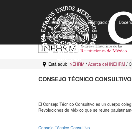
¿Quiénes somos?
Investigación
Docenc
Premios y Becas
Está aquí:
INEHRM
/
Acerca del INEHRM
/ C
CONSEJO TÉCNICO CONSULTIVO
El Consejo Técnico Consultivo es un cuerpo colegia
Revoluciones de México que se reúne paulatinamen
Consejo Técnico Consultivo