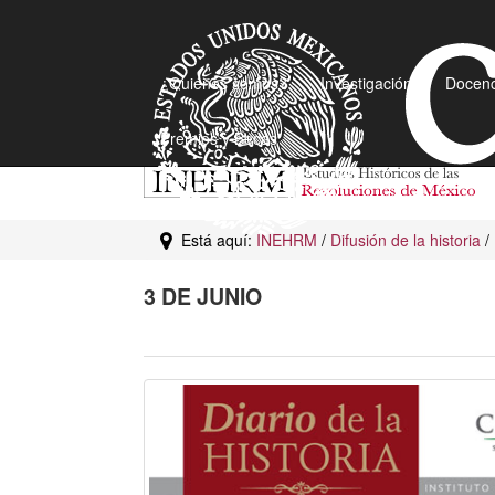
¿Quiénes somos?
Investigación
Docenc
Premios y Becas
Está aquí:
INEHRM
/
Difusión de la historia
/
3 DE JUNIO