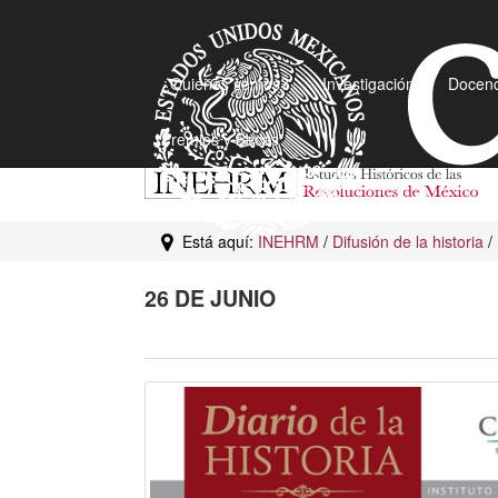
¿Quiénes somos?
Investigación
Docenc
Premios y Becas
Está aquí:
INEHRM
/
Difusión de la historia
/
26 DE JUNIO