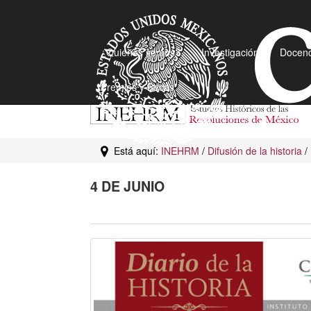
¿Quiénes somos?
Investigación
Docenc
Premios y Becas
Está aquí:
INEHRM
/
Difusión de la historia
/
4 DE JUNIO