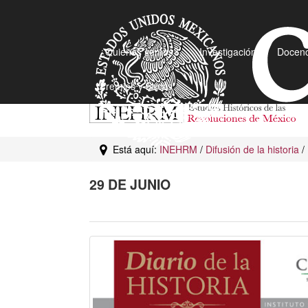
¿Quiénes somos?
Investigación
Docenc
Premios y Becas
Está aquí:
INEHRM
/
Difusión de la historia
/
29 DE JUNIO