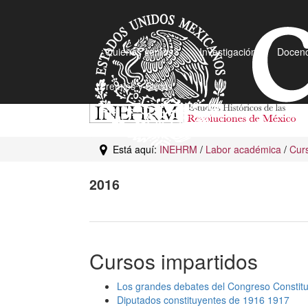
¿Quiénes somos?
Investigación
Docenc
Premios y Becas
Está aquí:
INEHRM
/
Labor académica
/
Curs
2016
Cursos impartidos
Los grandes debates del Congreso Constit
Diputados constituyentes de 1916 1917