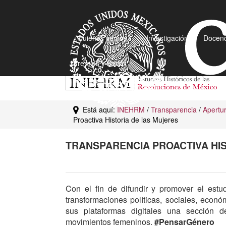
¿Quiénes somos?
Investigación
Docenc
Premios y Becas
Está aquí:
INEHRM
/
Transparencia
/
Apertu
Proactiva Historia de las Mujeres
TRANSPARENCIA PROACTIVA HI
Con el fin de difundir y promover el estu
transformaciones políticas, sociales, econ
sus plataformas digitales una sección 
movimientos femeninos.
#PensarGénero