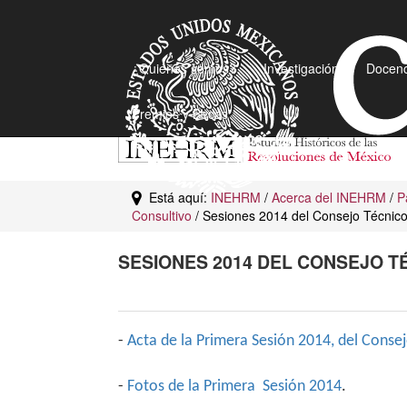
¿Quiénes somos?
Investigación
Docenc
Premios y Becas
Está aquí:
INEHRM
/
Acerca del INEHRM
/
P
Consultivo
/ Sesiones 2014 del Consejo Técnico
SESIONES 2014 DEL CONSEJO T
-
Acta de la Primera Sesión 2014, del Conse
-
Fotos de la Primera Sesión 2014
.