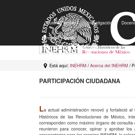
¿Quiénes somos?
Investigación
Docenc
Premios y Becas
Está aquí:
INEHRM
/
Acerca del INEHRM
/ P
PARTICIPACIÓN CIUDADANA
L
a actual administración renovó y fortaleció al
Históricos de las Revoluciones de México, int
corresponden como máximo órgano de consulta de 
reunieron para conocer, opinar y aprobar los
convocatorias para los premios INEHRM, la selecc