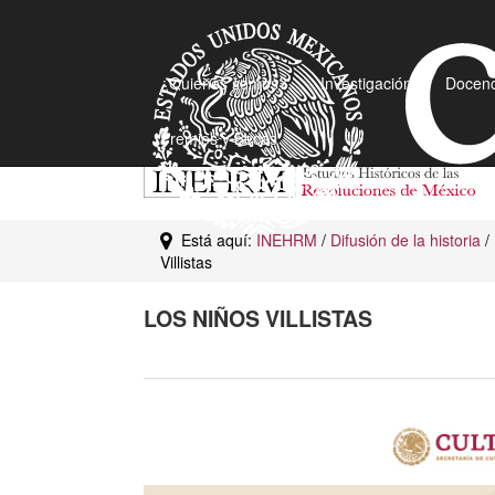
¿Quiénes somos?
Investigación
Docenc
Premios y Becas
Está aquí:
INEHRM
/
Difusión de la historia
/
Villistas
LOS NIÑOS VILLISTAS