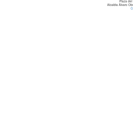
Plaza del
Alcaldia Álvaro O
C