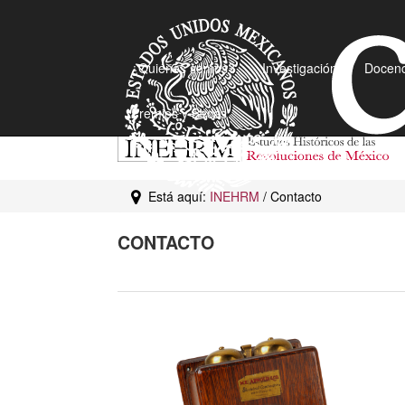
¿Quiénes somos?
Investigación
Docenc
Premios y Becas
Está aquí:
INEHRM
/ Contacto
CONTACTO