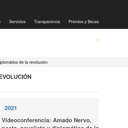
Mapa de sitio
Directorio
Preguntas Frecuentes
n
Servicios
Transparencia
Premios y Becas
plomático de la revolución
REVOLUCIÓN
2021
Videoconferencia: Amado Nervo,
poeta, novelista y diplomático de la