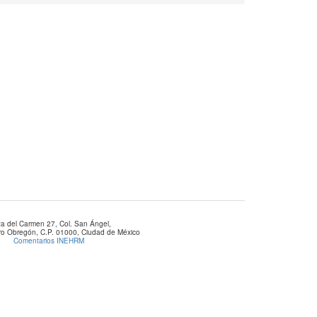
za del Carmen 27, Col. San Ángel,
aro Obregón, C.P. 01000, Ciudad de México
Comentarios INEHRM