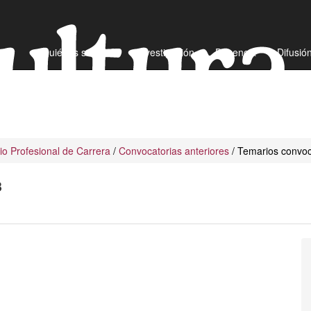
¿Quiénes somos?
Investigación
Docencia
Difusió
io Profesional de Carrera
/
Convocatorias anteriores
/ Temarios convoc
3