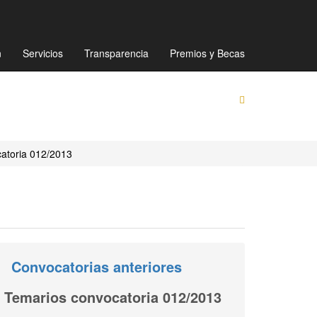
Mapa de sitio
Directorio
Preguntas Frecuentes
n
Servicios
Transparencia
Premios y Becas
atoria 012/2013
Convocatorias anteriores
Temarios convocatoria 012/2013