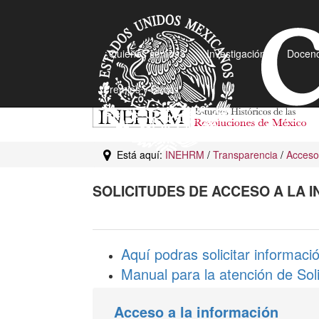
¿Quiénes somos?
Investigación
Docenc
Premios y Becas
Está aquí:
INEHRM
/
Transparencia
/
Acceso 
SOLICITUDES DE ACCESO A LA 
Aquí podras solicitar informaci
Manual para la atención de So
Acceso a la información