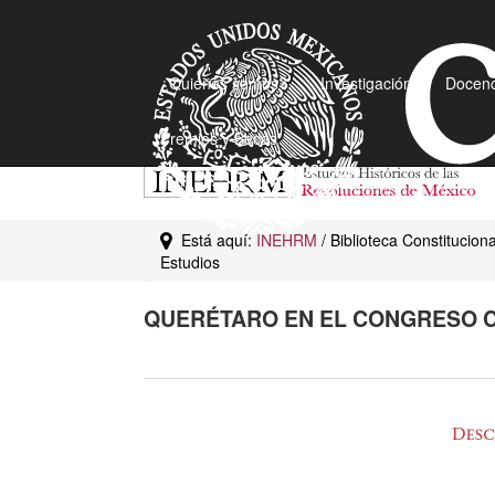
¿Quiénes somos?
Investigación
Docenc
Premios y Becas
Está aquí:
INEHRM
/ Biblioteca Constitucio
Estudios
QUERÉTARO EN EL CONGRESO C