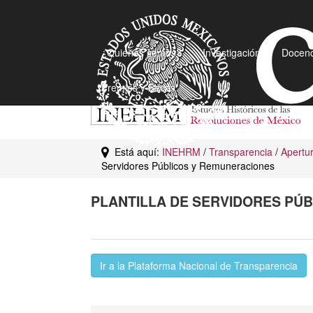
¿Quiénes somos?
Investigación
Docenc
Premios y Becas
Está aquí:
INEHRM
/
Transparencia
/
Apertu
Servidores Públicos y Remuneraciones
PLANTILLA DE SERVIDORES PÚ
Ir a la Plataforma Nacional de Transparencia