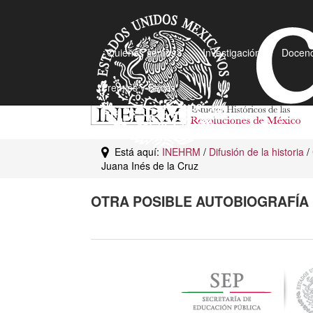
¿Quiénes somos?
Investigación
Docenc
Premios y Becas
Está aquí:
INEHRM
/
Difusión de la historia
/
Juana Inés de la Cruz
OTRA POSIBLE AUTOBIOGRAFÍA 