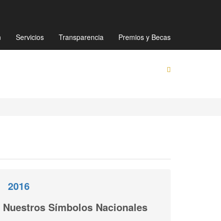
Mapa de sitio
Directorio
Preguntas Frecuentes
n
Servicios
Transparencia
Premios y Becas
2016
Nuestros Símbolos Nacionales