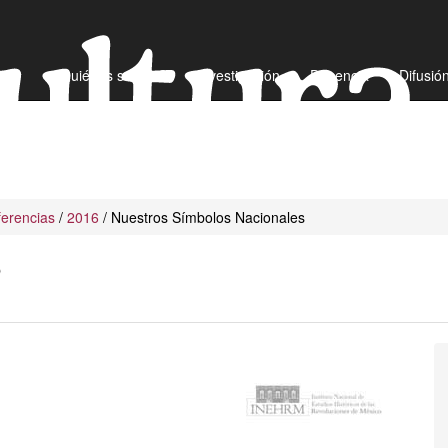
¿Quiénes somos?
Investigación
Docencia
Difusió
erencias
/
2016
/ Nuestros Símbolos Nacionales
S