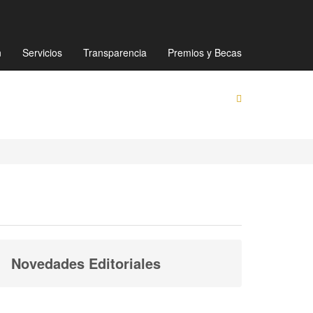
Mapa de sitio
Directorio
Preguntas Frecuentes
n
Servicios
Transparencia
Premios y Becas
Novedades Editoriales