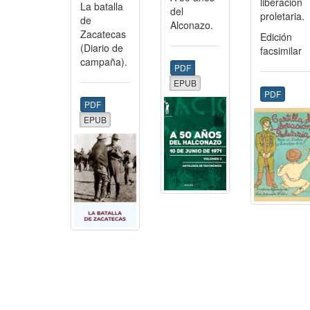
liberación
La batalla
del
proletaria.
de
Alconazo.
Zacatecas
Edición
(Diario de
facsimilar
campaña).
PDF
EPUB
PDF
PDF
EPUB