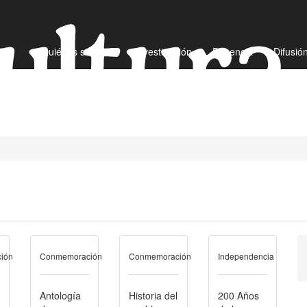
¿Quiénes somos?
Investigación
Docencia
Difusió
ión
Conmemoración
Conmemoración
Independencia
Antología
Historia del
200 Años