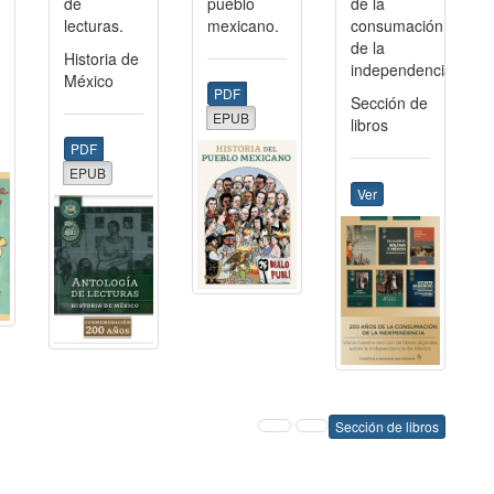
de
pueblo
de la
lecturas.
mexicano.
consumación
de la
Historia de
independencia.
México
PDF
Sección de
EPUB
libros
PDF
EPUB
Ver
Sección de libros