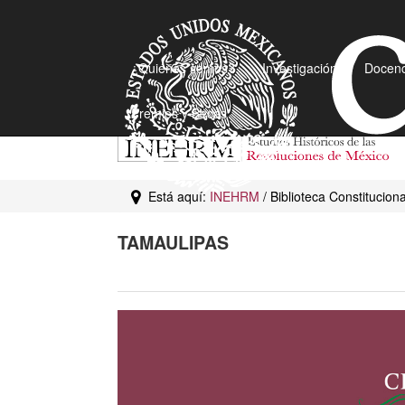
¿Quiénes somos?
Investigación
Docenc
Premios y Becas
Está aquí:
INEHRM
/ Biblioteca Constitucion
TAMAULIPAS