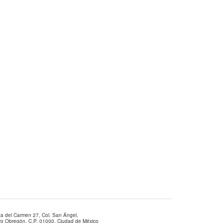
za del Carmen 27, Col. San Ángel,
aro Obregón, C.P. 01000, Ciudad de México