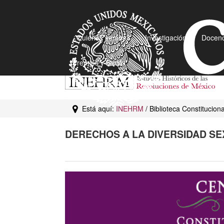
¿Quiénes somos?
Investigación
Docenc
Premios y Becas
Está aquí:
INEHRM
/ Biblioteca Constitucion
DERECHOS A LA DIVERSIDAD S