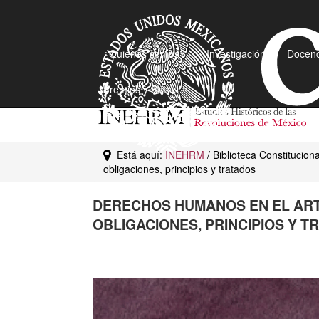
¿Quiénes somos?
Investigación
Docenc
Premios y Becas
Está aquí:
INEHRM
/ Biblioteca Constitucion
obligaciones, principios y tratados
DERECHOS HUMANOS EN EL ART
OBLIGACIONES, PRINCIPIOS Y T