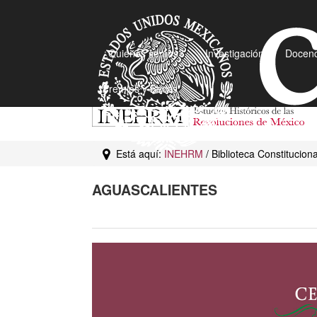
¿Quiénes somos?
Investigación
Docenc
Premios y Becas
Está aquí:
INEHRM
/ Biblioteca Constitucion
AGUASCALIENTES