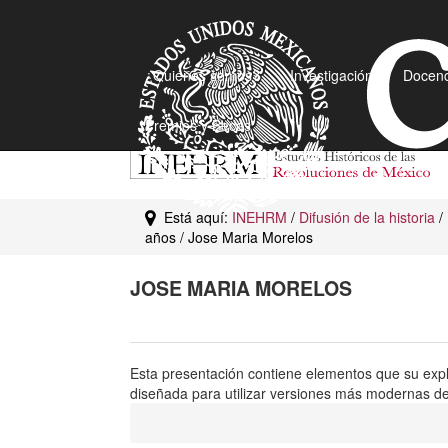
¿Quiénes somos?
Investigación
Docenc
Premios y Becas
Está aquí:
INEHRM
/
Difusión de la historia
/
años / Jose Maria Morelos
JOSE MARIA MORELOS
Esta presentación contiene elementos que su exp
diseñada para utilizar versiones más modernas de 