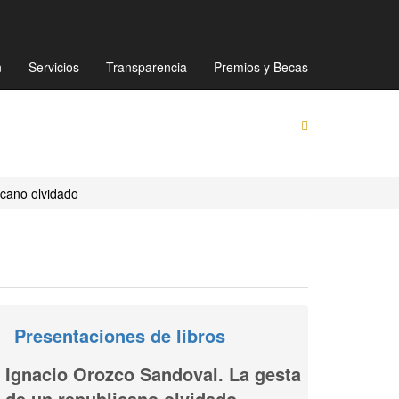
Mapa de sitio
Directorio
Preguntas Frecuentes
n
Servicios
Transparencia
Premios y Becas
icano olvidado
Presentaciones de libros
Ignacio Orozco Sandoval. La gesta
de un republicano olvidado