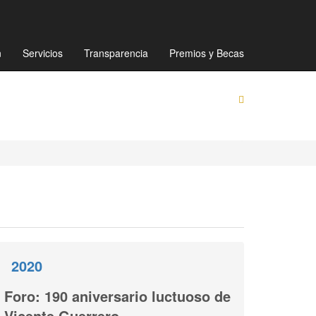
Mapa de sitio
Directorio
Preguntas Frecuentes
n
Servicios
Transparencia
Premios y Becas
2020
Foro: 190 aniversario luctuoso de
Vicente Guerrero