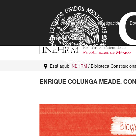
¿Quiénes somos?
Investigación
Do
Premios y Becas
Está aquí:
INEHRM
/ Biblioteca Constitucio
ENRIQUE COLUNGA MEADE. CON