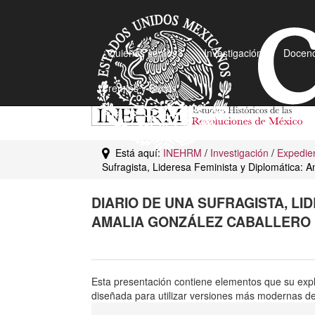
¿Quiénes somos?
Investigación
Docenc
Premios y Becas
Está aquí:
INEHRM
/
Investigación
/
Expedien
Sufragista, Lideresa Feminista y Diplomática: 
DIARIO DE UNA SUFRAGISTA, LI
AMALIA GONZÁLEZ CABALLERO 
Esta presentación contiene elementos que su exp
diseñada para utilizar versiones más modernas de 