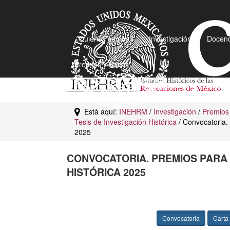
¿Quiénes somos?
Investigación
Docenc
Premios y Becas
Está aquí:
INEHRM
/
Investigación
/
Premios
Tesis de Investigación Histórica
/ Convocatoria. 
2025
CONVOCATORIA. PREMIOS PARA 
HISTÓRICA 2025
Convocatoria
Carta