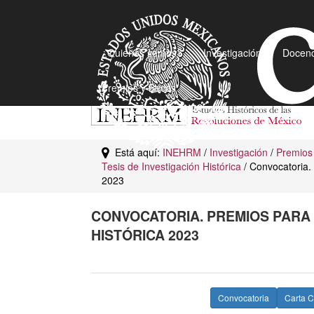
¿Quiénes somos?
Investigación
Docenc
Premios y Becas
Está aquí:
INEHRM
/
Investigación
/
Premios
Tesis de Investigación Histórica
/ Convocatoria. 
2023
CONVOCATORIA. PREMIOS PARA 
HISTÓRICA 2023
Convocatoria
Carta 