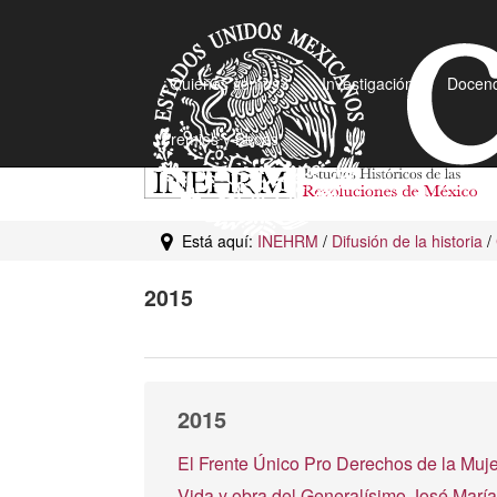
¿Quiénes somos?
Investigación
Docenc
Premios y Becas
Está aquí:
INEHRM
/
Difusión de la historia
/
2015
2015
El Frente Único Pro Derechos de la Muj
Vida y obra del Generalísimo José Marí