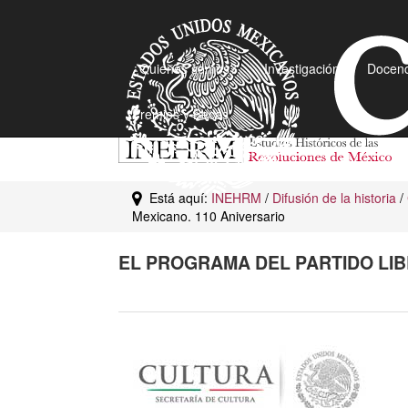
¿Quiénes somos?
Investigación
Docenc
Premios y Becas
Está aquí:
INEHRM
/
Difusión de la historia
/
Mexicano. 110 Aniversario
EL PROGRAMA DEL PARTIDO LIB