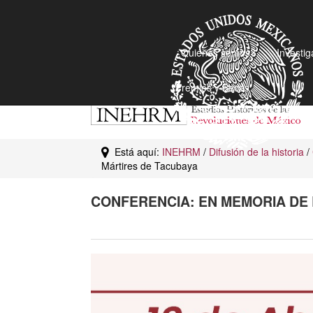
¿Quiénes somos?
Investig
Premios y Becas
Está aquí:
INEHRM
/
Difusión de la historia
/
Mártires de Tacubaya
CONFERENCIA: EN MEMORIA DE 