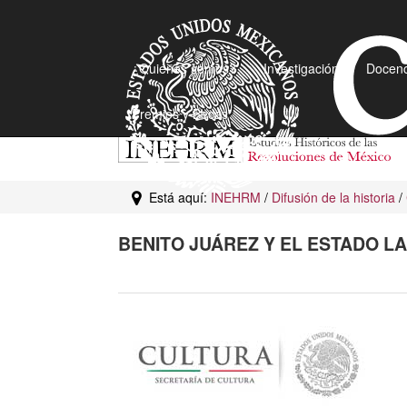
¿Quiénes somos?
Investigación
Docenc
Premios y Becas
Está aquí:
INEHRM
/
Difusión de la historia
/
BENITO JUÁREZ Y EL ESTADO LA