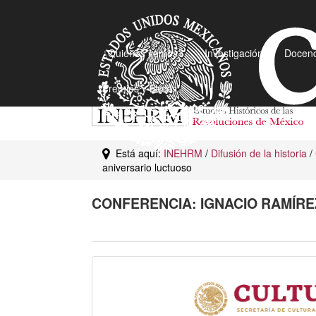
¿Quiénes somos?
Investigación
Docenc
Premios y Becas
Está aquí:
INEHRM
/
Difusión de la historia
/
aniversario luctuoso
CONFERENCIA: IGNACIO RAMÍRE