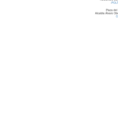
-
POLÍ
Plaza del
Alcaldia Álvaro O
C