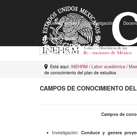
¿Quiénes somos?
Investigación
Docenc
Premios y Becas
Está aquí:
INEHRM
/
Labor académica
/
Maes
de conocimiento del plan de estudios
CAMPOS DE CONOCIMIENTO DEL
Campos de conoc
Investigación:
Conduce y genera proyec