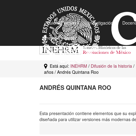
¿Quiénes somos?
Investigación
Docenc
Premios y Becas
Está aquí:
INEHRM
/
Difusión de la historia
/
años / Andrés Quintana Roo
ANDRÉS QUINTANA ROO
Esta presentación contiene elementos que su exp
diseñada para utilizar versiones más modernas de 