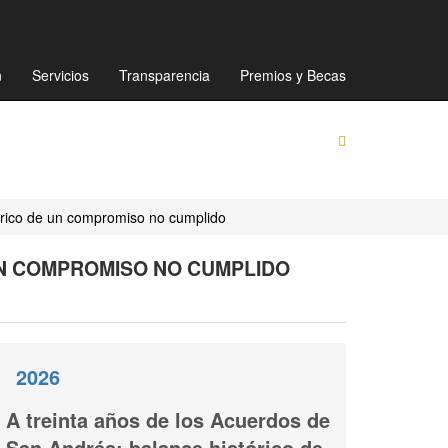
Mapa de sitio
Directorio
Preguntas Frecuentes
n
Servicios
Transparencia
Premios y Becas
tórico de un compromiso no cumplido
UN COMPROMISO NO CUMPLIDO
2026
A treinta años de los Acuerdos de
San Andrés: balance histórico de