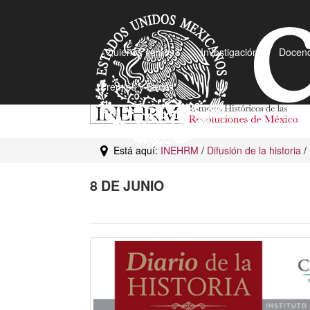
¿Quiénes somos?
Investigación
Docenc
Premios y Becas
Está aquí:
INEHRM
/
Difusión de la historia
/
8 DE JUNIO