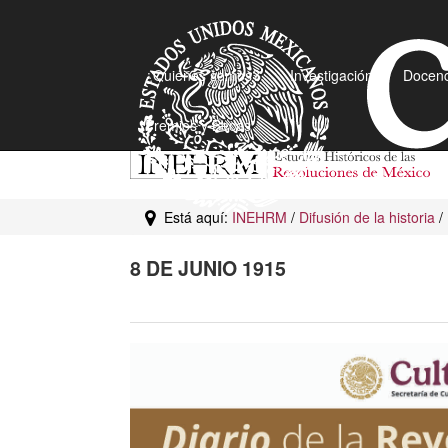
¿Quiénes somos?
Investigación
Docenc
Premios y Becas
Está aquí:
INEHRM
/
Difusión de la historia
/
8 DE JUNIO 1915