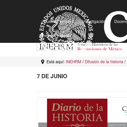
¿Quiénes somos?
Investigación
Docenc
Premios y Becas
Está aquí:
INEHRM
/
Difusión de la historia
/
7 DE JUNIO