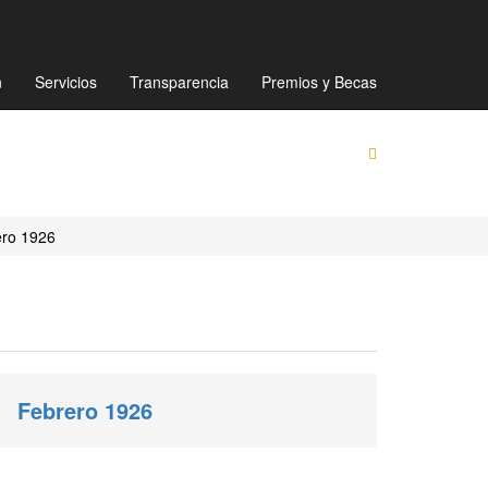
Mapa de sitio
Directorio
Preguntas Frecuentes
n
Servicios
Transparencia
Premios y Becas
ero 1926
Febrero 1926