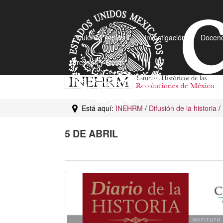
¿Quiénes somos?
Investigación
Docenc
Premios y Becas
Está aquí:
INEHRM
/
Difusión de la historia
/
5 DE ABRIL