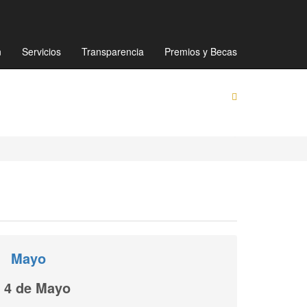
Mapa de sitio
Directorio
Preguntas Frecuentes
n
Servicios
Transparencia
Premios y Becas
Mayo
4 de Mayo