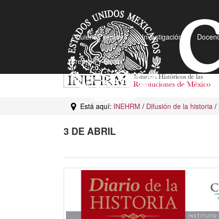
¿Quiénes somos?
Investigación
Docenc
Premios y Becas
Está aquí:
INEHRM
/
Difusión de la historia
/
3 DE ABRIL