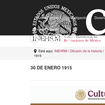
¿Quiénes somos?
Investigación
Docenc
Premios y Becas
Está aquí:
INEHRM
/
Difusión de la historia
/
1915
30 DE ENERO 1915