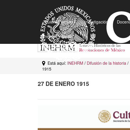
¿Quiénes somos?
Investigación
Docenc
Premios y Becas
Está aquí:
INEHRM
/
Difusión de la historia
/
1915
27 DE ENERO 1915