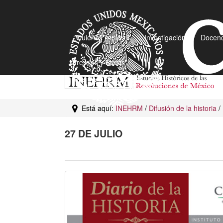
¿Quiénes somos?
Investigación
Docenc
Premios y Becas
Está aquí:
INEHRM
/
Difusión de la historia
/
27 DE JULIO